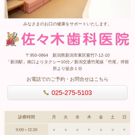
みなさまのお口の健康をサポートいたします。
〒950-0864 新潟県新潟市東区紫竹7-12-10
「新潟駅」南口よりタクシー10分／新潟交通竹尾線「竹尾」停留
所より徒歩１分
お電話でのご予約・お問合せはこちら
025-275-5103
診療時間
月
火
水
木
金
土
日
9:00～12:30
○
○
○
×
○
○
×