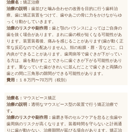
治療名：
矯正治療
治療の説明：
歯並びと噛み合わせの改善を目的に行う歯科治
療。歯に矯正装置をつけて、歯やあごの骨に力をかけながらゆ
っくり動かしていきます。
治療のリスクや副作用：
歯と顎のバランスによってはご自身の
歯を抜く場合があります。まれに歯の根が短くなる可能性があ
ります。装置装着後、痛みを感じることがあります(歯が動く正
常な反応なので心配ありません)。頬の粘膜・唇・舌などに、口
内炎ができることがあります。歯周病等で歯ぐきが下がってい
る方は、歯を動かすことでさらに歯ぐきが下がる可能性があり
ます。重なっていた歯がきれいに並んだことで歯ぐきと両隣の
歯との間に三角形の隙間ができる可能性があります。
費用：
１８万円〜70万円（税別）
治療名：
マウスピース矯正
治療の説明：
透明なマウスピース型の装置で行う矯正治療で
す
。
治療のリスクや副作用：
歯磨き等のセルフケアを怠ると虫歯や
歯周病のリスクが高くなります。装着時間を守らないと計画通
りに歯が動かない、治療期間が延びる場合があります。矯正治