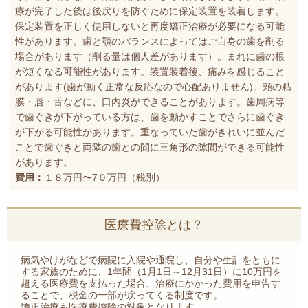
療が完了した後は後戻りを防ぐために保定装置を装着します。
保定装置を正しく使用しないと再度矯正治療が必要になる可能
性があります。歯と顎のバランスによってはご自身の歯を削る
場合があります（削る量は個人差があります）。まれに歯の根
が短くなる可能性があります。装置装着後、痛みを感じること
があります(歯が動く正常な反応なので心配ありません)。頬の粘
膜・唇・舌などに、口内炎ができることがあります。歯周病等
で歯ぐきが下がっている方は、歯を動かすことでさらに歯ぐき
が下がる可能性があります。重なっていた歯がきれいに並んだ
ことで歯ぐきと両隣の歯との間に三角形の隙間ができる可能性
があります。
費用：
１８万円〜7０万円（税別）
医療費控除とは？
病気やけがなどで病院に入院や通院し、自分や生計をともに
する家族のために、1年間（1月1日～12月31日）に10万円を
超える医療費を支払った場合、治療にかかった費用を申告す
ることで、税金の一部が戻ってくる制度です。
矯正治療も医療費控除の対象となります。