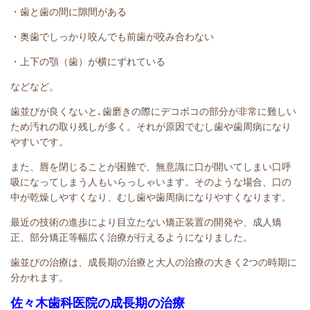
・歯と歯の間に隙間がある
・奥歯でしっかり咬んでも前歯が咬み合わない
・上下の顎（歯）が横にずれている
などなど。
歯並びが良くないと､歯磨きの際にデコボコの部分が非常に難しい
ため汚れの取り残しが多く。それが原因でむし歯や歯周病になり
やすいです。
また、唇を閉じることが困難で、無意識に口が開いてしまい口呼
吸になってしまう人もいらっしゃいます。そのような場合、口の
中が乾燥しやすくなり、むし歯や歯周病になりやすくなります。
最近の技術の進歩により目立たない矯正装置の開発や、成人矯
正、部分矯正等幅広く治療が行えるようになりました。
歯並びの治療は、成長期の治療と大人の治療の大きく2つの時期に
分かれます。
佐々木歯科医院の成長期の治療