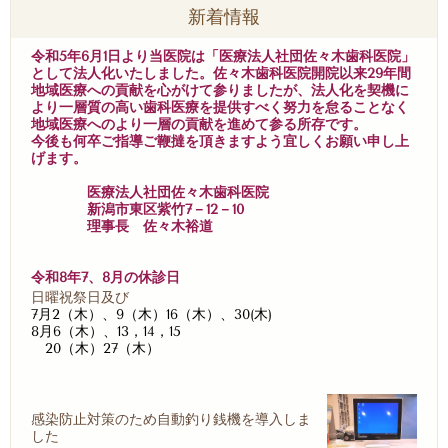
新着情報
令和5年6月1日より当医院は「医療法人社団佐々木歯科医院」
として法人化いたしました。佐々木歯科医院開院以来29年間
地域医療への貢献を心がけて参りましたが、法人化を契機に
より一層質の高い歯科医療を提供すべく努力を怠ることなく
地域医療へのより一層の貢献を進めて参る所存です。
今後も何卒ご指導ご鞭撻を頂きますよう宜しくお願い申し上
げます。
医療法人社団佐々木歯科医院
新潟市東区紫竹7－12－10
理事長 佐々木裕道
令和8年7、8月の休診日
日曜祝祭日及び
7月2（木）、9（木）16（木）、30(木)
8月6（木）、13，14，15
20（木）27（木）
感染防止対策のため自動釣り銭機を導入しま
した