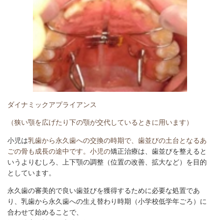
ダイナミックアプライアンス
（狭い顎を広げたり下の顎が交代しているときに用います）
小児は
乳歯から永久歯への交換の時期で、歯並びの土台となるあ
ごの骨も成長の途中です。小児の
矯正治療は、歯並びを整えると
いうよりむしろ、上下顎の調整（位置の改善、拡大など）を目的
としています。
永久歯の審美的で良い歯並びを獲得するために必要な処置であ
り、乳歯から永久歯への生え替わり時期（小学校低学年ごろ）に
合わせて始めることで、