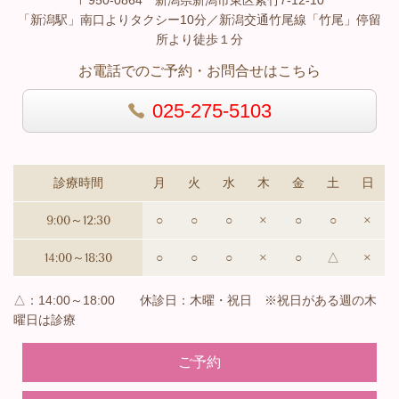
〒950-0864 新潟県新潟市東区紫竹7-12-10
「新潟駅」南口よりタクシー10分／新潟交通竹尾線「竹尾」停留
所より徒歩１分
お電話でのご予約・お問合せはこちら
025-275-5103
診療時間
月
火
水
木
金
土
日
9:00～12:30
○
○
○
×
○
○
×
14:00～18:30
○
○
○
×
○
△
×
△：14:00～18:00 休診日：木曜・祝日 ※祝日がある週の木
曜日は診療
ご予約