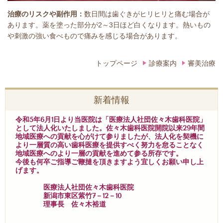
治療のリスクや副作用：
数日間は歯ぐきがヒリヒリと痛む場合が
あります。薬を塗った部分が2～3日ほど白くなります。熱いもの
や刺激の強い食べもので痛みを感じる場合があります。
トップページ
診療案内
審美治療
新着情報
令和5年6月1日より当医院は「医療法人社団佐々木歯科医院」
として法人化いたしました。佐々木歯科医院開院以来29年間
地域医療への貢献を心がけて参りましたが、法人化を契機に
より一層質の高い歯科医療を提供すべく努力を怠ることなく
地域医療へのより一層の貢献を進めて参る所存です。
今後も何卒ご指導ご鞭撻を頂きますよう宜しくお願い申し上
げます。
医療法人社団佐々木歯科医院
新潟市東区紫竹7－12－10
理事長 佐々木裕道