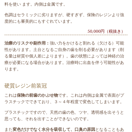
料を使い ます。内側は金属です。
色調はセラミックに劣りますが、硬すぎず、保険のレジンより強
度的にも審美的にもすぐれています。
50,000円（税抜き）
治療のリスクや副作用：
強い力をかけると割れる（欠ける）可能
性があります。土台となるご自身の歯を削る必要があります（削
る量は材質や個人差によります）。歯の状態によっては神経の治
療が必要になる場合があります。治療時に出血を伴う可能性があ
ります。
硬質レジン前装冠
これは
保険の前歯のかぶせ物
です。これは内側は金属で表面がプ
ラスチックでできており、３～４年程度で変色してしまいます。
プラスチックですので、天然の歯の色、ツヤ、透明感を出そうと
思っても、それを出すことができないのです。
また
変色だけでなく水分を吸収して、口臭の原因
となることもあ