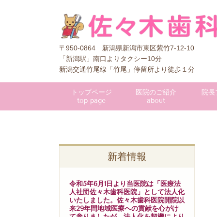
〒950-0864 新潟県新潟市東区紫竹7-12-10
「新潟駅」南口よりタクシー10分
新潟交通竹尾線「竹尾」停留所より徒歩１分
トップページ
医院のご紹介
院長
top page
about
新着情報
令和5年6月1日より当医院は「医療法
人社団佐々木歯科医院」として法人化
いたしました。佐々木歯科医院開院以
来29年間地域医療への貢献を心がけ
て参りましたが、法人化を契機により