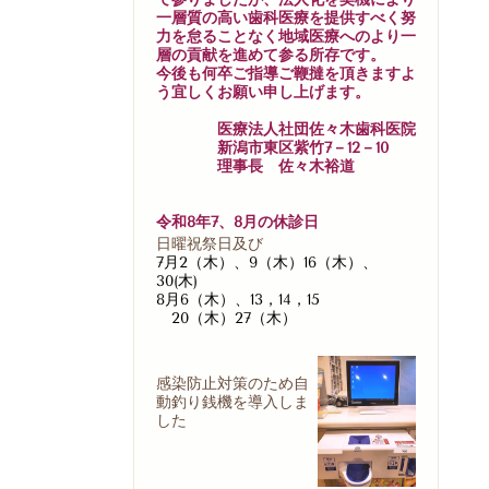
一層質の高い歯科医療を提供すべく努
力を怠ることなく地域医療へのより一
層の貢献を進めて参る所存です。
今後も何卒ご指導ご鞭撻を頂きますよ
う宜しくお願い申し上げます。
医療法人社団佐々木歯科医院
新潟市東区紫竹7－12－10
理事長 佐々木裕道
令和8年7、8月の休診日
日曜祝祭日及び
7月2（木）、9（木）16（木）、
30(木)
8月6（木）、13，14，15
20（木）27（木）
感染防止対策のため自
動釣り銭機を導入しま
した