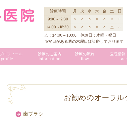
診療時間
月
火
水
木
金
土
日
9:00～12:30
○
○
○
×
○
○
×
14:00～18:30
○
○
○
×
○
△
×
△：14:00～18:00 休診日：木曜・祝日
※祝日がある週の木曜日は診療しております
プロフィール
診療のご案内
診療の流れ
医院情報
profile
information
flow
ac
お勧めのオーラル
歯ブラシ