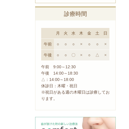
診療時間
月
火
水
木
金
土
日
午前
○
○
○
×
○
○
×
午後
○
○
〇
×
○
△
×
午前 9:00～12:30
午後 14:00～18:30
△：14:00～18:00
休診日：木曜・祝日
※祝日がある週の木曜日は診療してお
ります。