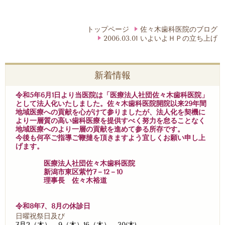
トップページ
佐々木歯科医院のブログ
2006.03.01 いよいよＨＰの立ち上げ
新着情報
令和5年6月1日より当医院は「医療法人社団佐々木歯科医院」
として法人化いたしました。佐々木歯科医院開院以来29年間
地域医療への貢献を心がけて参りましたが、法人化を契機に
より一層質の高い歯科医療を提供すべく努力を怠ることなく
地域医療へのより一層の貢献を進めて参る所存です。
今後も何卒ご指導ご鞭撻を頂きますよう宜しくお願い申し上
げます。
医療法人社団佐々木歯科医院
新潟市東区紫竹7－12－10
理事長 佐々木裕道
令和8年7、8月の休診日
日曜祝祭日及び
7月2（木）、9（木）16（木）、30(木)