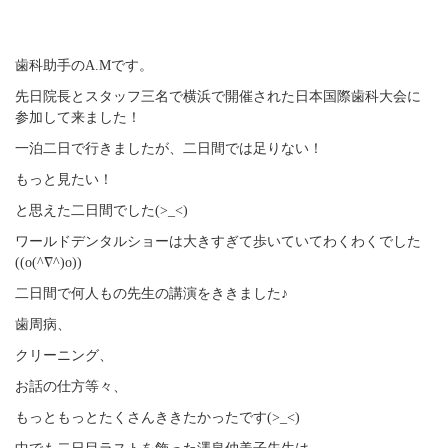
歯科助手のA.Mです。
先日院長とスタッフ三名で横浜で開催された日本国際歯科大会に
参加して来ました！
一泊二日で行きましたが、二日間では足りない！
もっと見たい！
と思えた二日間でした(>_<)
ワールドデンタルショーは大きすぎて歩いていてわくわくでした
((o(^∇^)o))
二日間で何人もの先生の講演をききました♪
歯周病、
クリーニング、
お話の仕方等々、
もっともっとたくさんききたかったです(>_<)