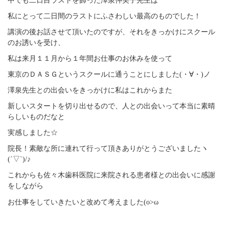
中でも二日目ラストを飾った澤泉仲美子先生は
私にとって二日間のラストにふさわしい最高のものでした！
講演の後お話させて頂いたのですが、それをきっかけにスクール
のお誘いを受け、
私は来月１１月から１年間お仕事のお休みを使って
東京のＤＡＳＧというスクールに通うことにしました(・∀・)ノ
澤泉先生との出会いをきっかけに私はこれからまた
新しいスタートを切り出せるので、人との出会いって本当に素晴
らしいものだなと
実感しました☆
院長！素敵な所に連れて行って頂きありがとうございましたヽ
(´▽`)/♪
これからも佐々木歯科医院に来院される患者様との出会いに感謝
をしながら
お仕事をしていきたいと改めて考えました(o>ω