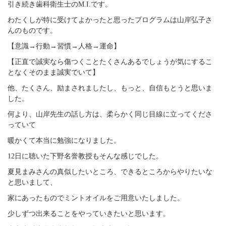
引き続き歯科衛生士のM.I.です。
わたくしが特に受けてよかったと思ったプログラムは山岸弘子さ
んのものです。
【意識→行動→習慣→人格→運命】
【正直で誠実なら傷つくことたくさんあるでしょうが気にするこ
となくそのまま誠実でいて】
他、たくさん、励まされましたし、もっと、自信もとうと思いま
した。
何より、山岸先生の話し方は、柔らかく同じ目線に立ってくださ
っていて
暖かくて本当に勉強になりました。
12日に聴いた下野名誉教授もそんな感じでした。
夏見まみさんの真似したいところ、できるところからやりたいな
と思いまして、
家にあったものでミントオイルをご用意いたしました。
少しずつ出来ることをやっていきたいと思います。