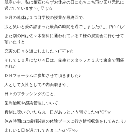
肌寒い中、私は相変わらずお休みの日にあちこち飛び回り元気に
過ごしていますヽ(´▽`)/☆
９月の連休は１つ目学校の授業が最終回で、
涙と笑いと愛の詰まった最高の時間を過ごしました(/ _ ; )?(^o^)／
また別の日は佐々木歯科に通われているＴ様の展覧会に行かせて
頂いたりと
充実の日々を過ごしましたヽ(´▽`)/☆
そして１０月になり４日は、先生とスタッフと３人で東京で開催
された
ＤＨフォーラムに参加させて頂きました♪
人として女性としての内面磨きや、
日々のブラッシングのこと、
歯周治療や感染管理について、
真剣に聴いていたら丸一日があっという間でしたw(°O°)w
休み時間には歯科関連の体験ブースに行き情報収集をしてみたり♪
楽しい１日を過ごしてきましたo(^▽^)o