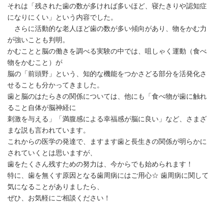
それは「残された歯の数が多ければ多いほど、寝たきりや認知症
になりにくい」という内容でした。
さらに活動的な老人ほど歯の数が多い傾向があり、物をかむ力
が強いことも判明。
かむことと脳の働きを調べる実験の中では、咀しゃく運動（食べ
物をかむこと）が
脳の「前頭野」という、知的な機能をつかさどる部分を活発化さ
せることも分かってきました。
歯と脳のはたらきの関係については、他にも「食べ物が歯に触れ
ること自体が脳神経に
刺激を与える」「満腹感による幸福感が脳に良い」など、さまざ
まな説も言われています。
これからの医学の発達で、ますます歯と長生きの関係が明らかに
されていくとは思いますが、
歯をたくさん残すための努力は、今からでも始められます！
特に、歯を無くす原因となる歯周病にはご用心☆ 歯周病に関して
気になることがありましたら、
ぜひ、お気軽にご相談ください！