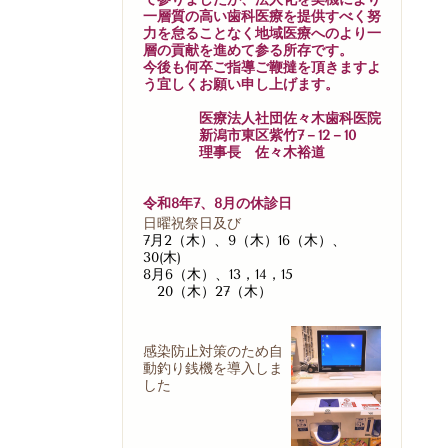
一層質の高い歯科医療を提供すべく努
力を怠ることなく地域医療へのより一
層の貢献を進めて参る所存です。
今後も何卒ご指導ご鞭撻を頂きますよ
う宜しくお願い申し上げます。
医療法人社団佐々木歯科医院
新潟市東区紫竹7－12－10
理事長 佐々木裕道
令和8年7、8月の休診日
日曜祝祭日及び
7月2（木）、9（木）16（木）、
30(木)
8月6（木）、13，14，15
20（木）27（木）
感染防止対策のため自
動釣り銭機を導入しま
した