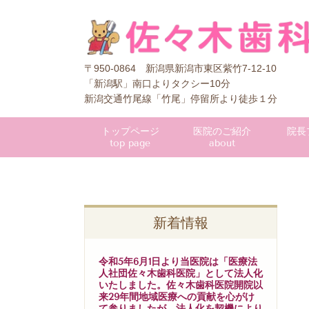
〒950-0864 新潟県新潟市東区紫竹7-12-10
「新潟駅」南口よりタクシー10分
新潟交通竹尾線「竹尾」停留所より徒歩１分
トップページ
医院のご紹介
院長
top page
about
新着情報
令和5年6月1日より当医院は「医療法
人社団佐々木歯科医院」として法人化
いたしました。佐々木歯科医院開院以
来29年間地域医療への貢献を心がけ
て参りましたが、法人化を契機により