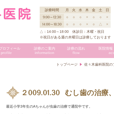
診療時間
月
火
水
木
金
土
日
9:00～12:30
○
○
○
×
○
○
×
14:00～18:30
○
○
○
×
○
△
×
△：14:00～18:00 休診日：木曜・祝日
※祝日がある週の木曜日は診療しております
プロフィール
診療のご案内
診療の流れ
医院情報
profile
information
flow
ac
トップページ
佐々木歯科医院の
２009.01.30
むし歯の
治療
最近小学3年生のAちゃんが虫歯の治療で通院中です。