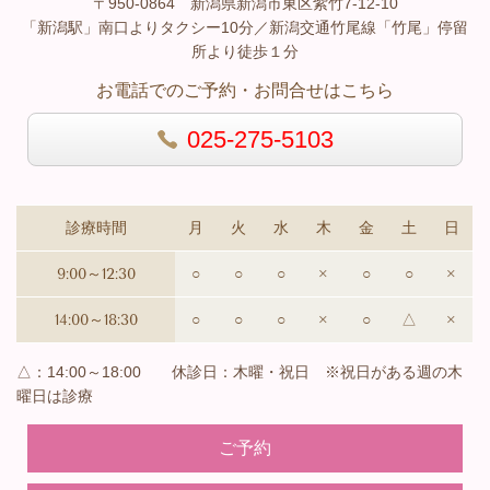
〒950-0864 新潟県新潟市東区紫竹7-12-10
「新潟駅」南口よりタクシー10分／新潟交通竹尾線「竹尾」停留
所より徒歩１分
お電話でのご予約・お問合せはこちら
025-275-5103
診療時間
月
火
水
木
金
土
日
9:00～12:30
○
○
○
×
○
○
×
14:00～18:30
○
○
○
×
○
△
×
△：14:00～18:00 休診日：木曜・祝日 ※祝日がある週の木
曜日は診療
ご予約