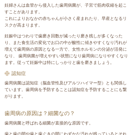
妊婦さんは血管から侵入した歯周病菌が、子宮で筋肉収縮を起こ
すことがあります。
これによりおなかの赤ちゃんが小さく産まれたり、早産となるリ
スクが高まります。
妊娠中はつわりで歯磨き回数が減ったり磨き残しが多くなった
り、また食生活の変化でお口の中が酸性に傾きやすくなり汚れが
増えて歯周病の原因となる一方で、女性ホルモンの分泌が活発に
なり、 歯周病菌が増えやすい状態になり歯周病になりやすくなり
ます。従って妊娠中は特にしっかりと歯を磨きましょう。
認知症
歯周病菌は認知症（脳血管性及びアルツハイマー型）とも関係し
ています。歯周病を予防することは認知症を予防することにも繋
がります。
歯周病の原因は？細菌なの？
歯周病菌と呼ばれる細菌が直接的な原因です。
歯と歯の間や歯と歯ぐきの間にわずかな汚れが残っているとそれ